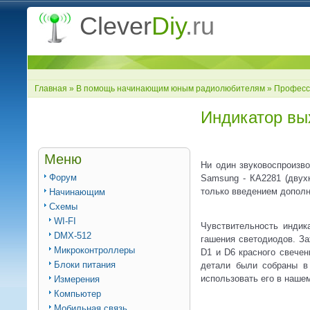
Clever
Diy
.ru
Главная
»
В помощь начинающим юным радиолюбителям
»
Професс
Индикатор вы
Меню
Ни один звуковоспроизво
Форум
Samsung - КА2281 (двух
только введением дополн
Начинающим
Схемы
WI-FI
Чувствительность индик
DMX-512
гашения светодиодов. За
Микроконтроллеры
D1 и D6 красного свечен
Блоки питания
детали были собраны в 
использовать его в нашем
Измерения
Компьютер
Мобильная связь