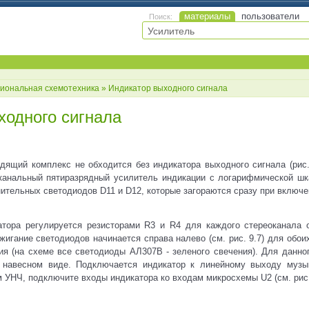
материалы
пользователи
Поиск:
иональная схемотехника
» Индикатор выходного сигнала
ходного сигнала
дящий комплекс не обходится без индикатора выходного сигнала (рис.
канальный пятиразрядный усилитель индикации с логарифмической шк
ительных светодиодов D11 и D12, которые загораются сразу при включен
атора регулируется резисторами R3 и R4 для каждого стереоканала 
жигание светодиодов начинается справа налево (см. рис. 9.7) для обои
ия (на схеме все светодиоды АЛ307В - зеленого свечения). Для данног
навесном виде. Подключается индикатор к линейному выходу музыка
 УНЧ, подключите входы индикатора ко входам микросхемы U2 (см. рис. 9.