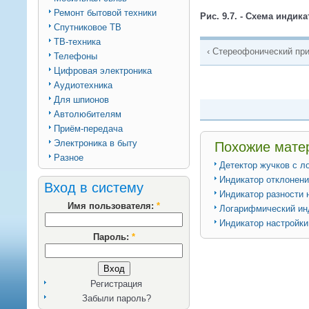
Ремонт бытовой техники
Рис. 9.7. - Схема индик
Спутниковое ТВ
ТВ-техника
‹ Стереофонический пр
Телефоны
Цифровая электроника
Аудиотехника
Для шпионов
Автолюбителям
Приём-передача
Электроника в быту
Похожие мате
Разное
Детектор жучков с 
Индикатор отклонени
Вход в систему
Индикатор разности
Имя пользователя:
*
Логарифмический ин
Индикатор настройки 
Пароль:
*
Регистрация
Забыли пароль?