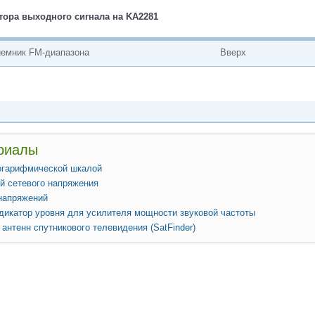
атора выходного сигнала на KA2281
иемник FM-диапазона
Вверх
риалы
логарифмической шкалой
й сетевого напряжения
 напряжений
дикатор уровня для усилителя мощности звуковой частоты
антенн спутникового телевидения (SatFinder)