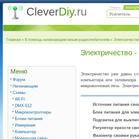
матер
Clever
Diy
.ru
Поиск:
Главная
»
В помощь начинающим юным радиолюбителям
» Электричество
Электричество -
Меню
Электричество уже давно ст
Форум
компьютера или телевизора.
микроволновая печь. Электрич
Начинающим
Схемы
WI-FI
Источник питания сво
DMX-512
Микроконтроллеры
Блок питания для эле
Блоки питания
Подсветка для выклю
Измерения
Регулятор яркости св
Компьютер
Фазометр своими рук
Мобильная связь