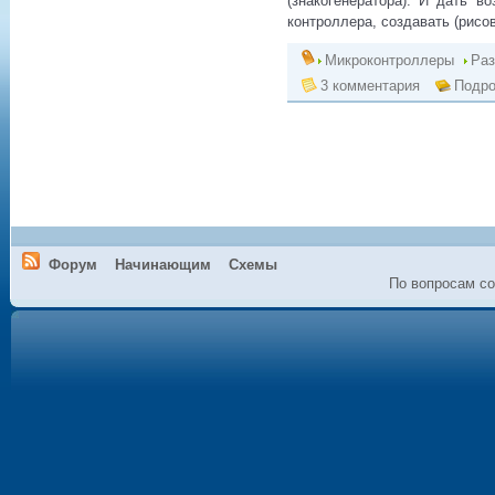
(знакогенератора). И дать 
контроллера, создавать (рисо
Микроконтроллеры
Раз
3 комментария
Подро
Форум
Начинающим
Схемы
По вопросам со