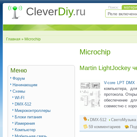
матер
Clever
Diy
.ru
Поиск:
Главная
» Microchip
Microchip
Martin LightJockey 
Меню
Форум
V-core LPT DMX
Начинающим
компьютера, дл
Схемы
протокола. Откр
WI-FI
обеспечение дл
DMX-512
совместно с хоро
Микроконтроллеры
Блоки питания
DMX-512
СветоМузыка
Измерения
59 комментариев
Под
Компьютер
Мобильная связь