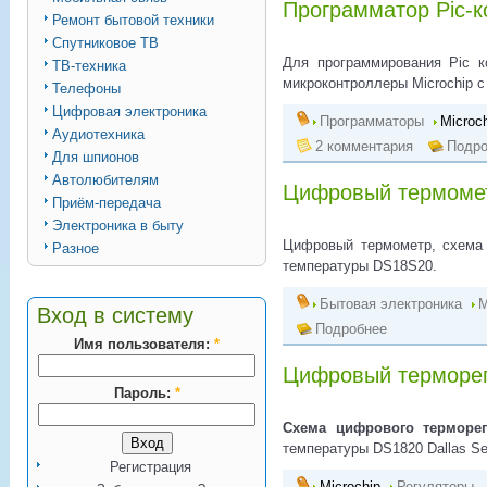
Программатор Pic-
Ремонт бытовой техники
Спутниковое ТВ
Для программирования Pic к
ТВ-техника
микроконтроллеры Microchip с
Телефоны
Цифровая электроника
Программаторы
Microc
Аудиотехника
2 комментария
Подро
Для шпионов
Автолюбителям
Цифровый термомет
Приём-передача
Электроника в быту
Цифровый термометр, схема 
Разное
температуры DS18S20.
Бытовая электроника
М
Вход в систему
Подробнее
Имя пользователя:
*
Цифровый терморег
Пароль:
*
Схема цифрового терморег
температуры DS1820 Dallas Se
Регистрация
Microchip
Регуляторы