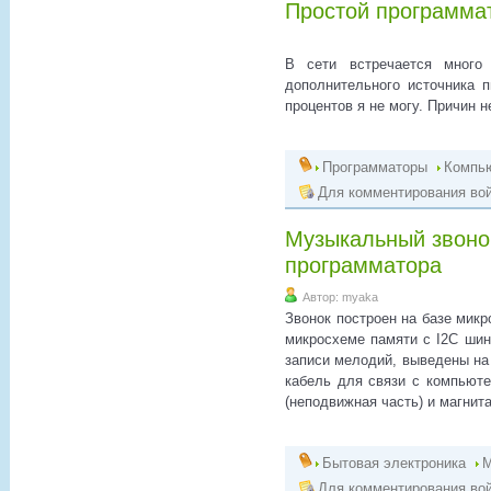
Простой программа
В сети встречается много
дополнительного источника п
процентов я не могу. Причин 
Программаторы
Компь
Для комментирования вой
Музыкальный звоно
программатора
Автор: myaka
Звонок построен на базе мик
микросхеме памяти с I2C шин
записи мелодий, выведены на
кабель для связи с компьюте
(неподвижная часть) и магнита
Бытовая электроника
М
Для комментирования вой