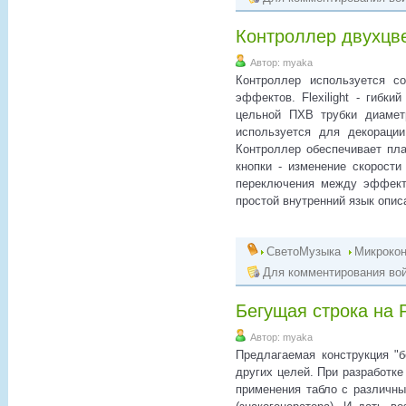
Контроллер двухцвет
Автор: myaka
Контроллер используется с
эффектов. Flexilight - гибк
цельной ПХВ трубки диаме
используется для декорации
Контроллер обеспечивает пла
кнопки - изменение скорост
переключения между эффекта
простой внутренний язык опис
СветоМузыка
Микроко
Для комментирования вой
Бегущая строка на 
Автор: myaka
Предлагаемая конструкция "
других целей. При разработк
применения табло с различны