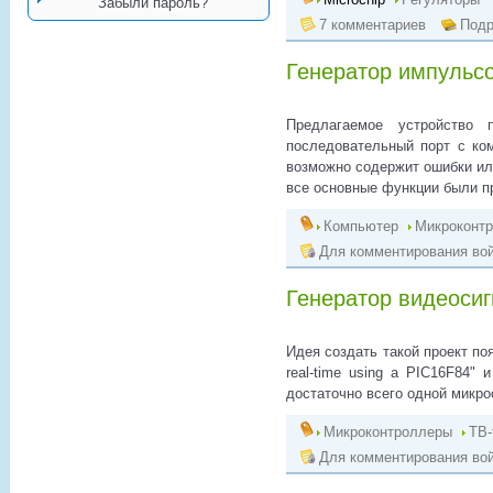
Забыли пароль?
7 комментариев
Подр
Генератор импульс
Предлагаемое устройство 
последовательный порт с ко
возможно содержит ошибки или
все основные функции были п
Компьютер
Микроконт
Для комментирования вой
Генератор видеоси
Идея создать такой проект поя
real-time using a PIC16F84"
достаточно всего одной микро
Микроконтроллеры
ТВ-
Для комментирования вой